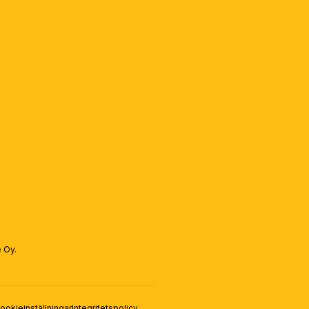
e Oy.
ookieinställningar
Integritetspolicy