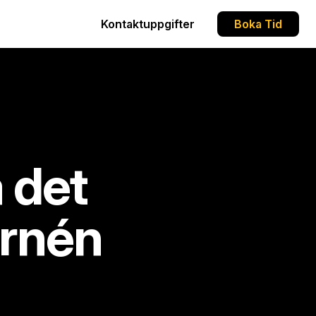
Kontaktuppgifter
Boka Tid
å det
urnén