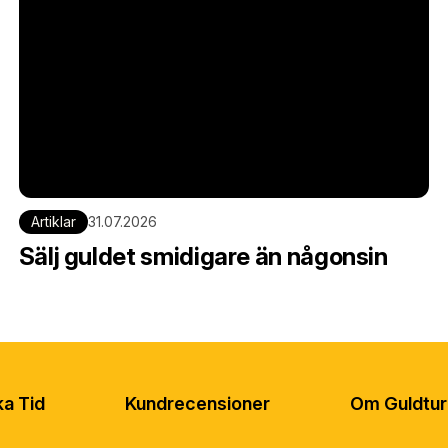
Artiklar
31.07.2026
Sälj guldet smidigare än någonsin
a Tid
Kundrecensioner
Om Guldtur