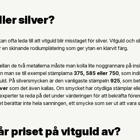
ler silver?
n ofta leda till att vitguld blir misstaget för silver. Vitguld och sil
ar en skinande rodiumplätering som ger ytan en klarvit färg.
mellan de två metallerna måste man kolla lite noggrannare på ins
an man se till exempel stämplarna
375, 585 eller 750
, som indi
uld. På silversmycken är den vanligaste stämpeln
925
, som be
lver
som det även kallas. Om smycket har otydliga stämplar elle
experter ta reda på det under värderingen för att bekräfta förem
 berättar inte hela sanningen, ett smycke som ser ut att vara s
r priset på vitguld av?