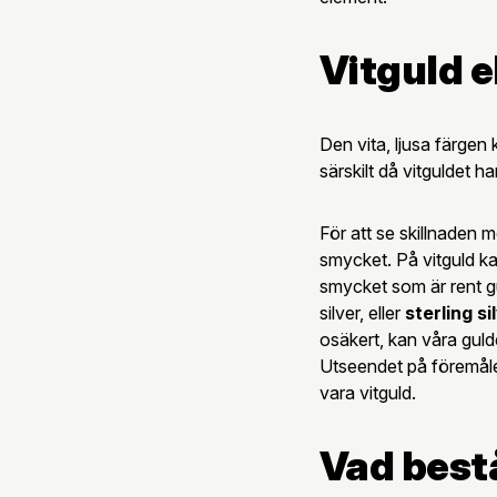
Vitguld el
Den vita, ljusa färgen ka
särskilt då vitguldet h
För att se skillnaden 
smycket. På vitguld k
smycket som är rent g
silver, eller
sterling si
osäkert, kan våra guld
Utseendet på föremålet
vara vitguld.
Vad bestå