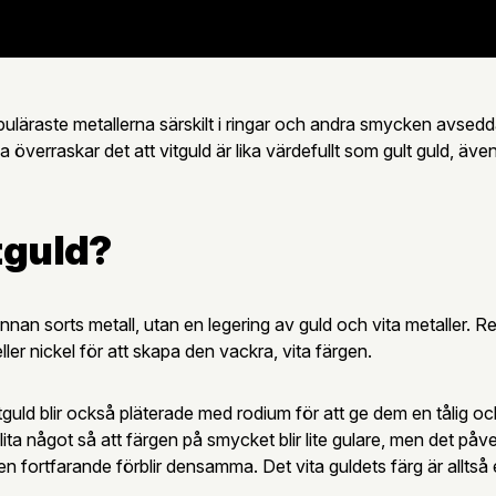
puläraste metallerna särskilt i ringar och andra smycken avsedd
överraskar det att vitguld är lika värdefullt som gult guld, äve
tguld?
annan sorts metall, utan en legering av guld och vita metaller. 
eller nickel för att skapa den vackra, vita färgen.
tguld blir också pläterade med rodium för att ge dem en tålig o
lita något så att färgen på smycket blir lite gulare, men det påve
en fortfarande förblir densamma. Det vita guldets färg är alltså