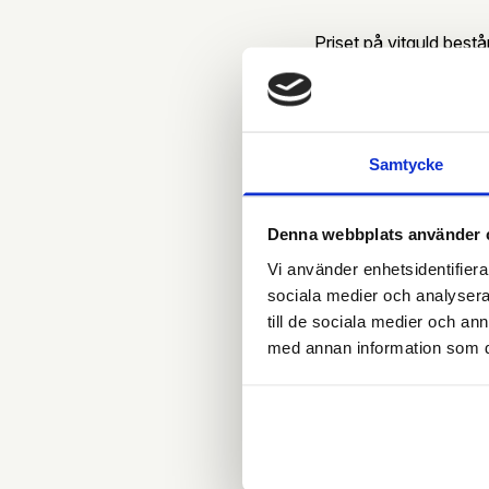
Priset på vitguld best
Guldets renhet 
Föremålets vikt
Samtycke
Det aktuella dag
Denna webbplats använder 
Till exempel innehålle
Vi använder enhetsidentifierar
föremålen väger lika m
sociala medier och analysera 
till de sociala medier och a
med annan information som du 
Också slitna och söndr
användning påverkar in
Förvandla