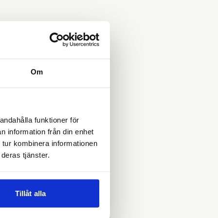
Om
 18 karats gult guld om
andahålla funktioner för
n och vikten påverkar.
n information från din enhet
 tur kombinera informationen
deras tjänster.
er andra tecken på
Tillåt alla