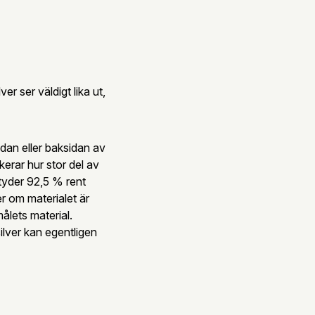
ver ser väldigt lika ut,
idan eller baksidan av
kerar hur stor del av
tyder 92,5 % rent
r om materialet är
ålets material.
ilver kan egentligen