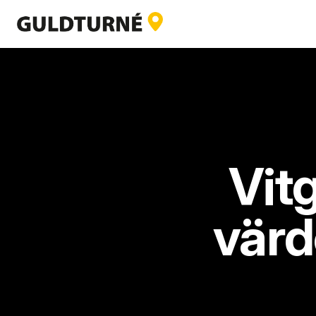
Vitg
värd