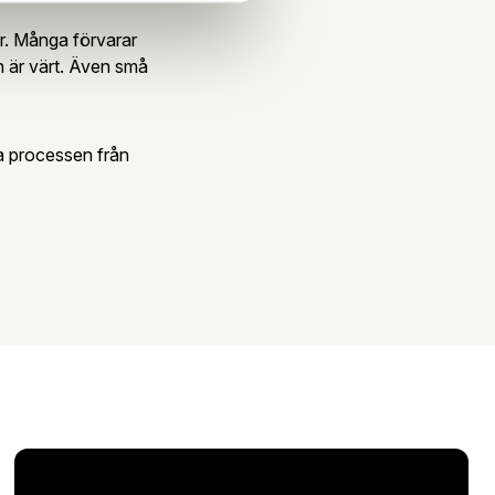
ar. Många förvarar
en är värt. Även små
la processen från