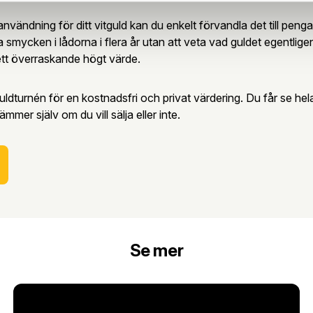
användning för ditt vitguld kan du enkelt förvandla det till peng
a smycken i lådorna i flera år utan att veta vad guldet egentlig
tt överraskande högt värde.
 Guldturnén för en kostnadsfri och privat värdering. Du får se he
tämmer själv om du vill sälja eller inte.
Se mer