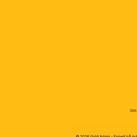
Om d
© 2026 Gold Adam - Expert på gul