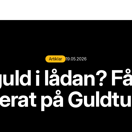
Artiklar
19.05.2026
uld i lådan? F
erat på Guldt