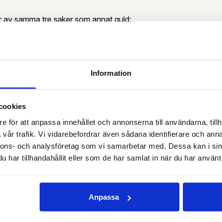
år av samma tre saker som annat guld:
(karat)
Information
spriset för guld
cookies
r 18 karats vitguld 75 % rent guld och det har samma värde som
e för att anpassa innehållet och annonserna till användarna, tillh
ycket. Färgen på vitguldet påverkar inte priset, endast renhete
vår trafik. Vi vidarebefordrar även sådana identifierare och anna
nnons- och analysföretag som vi samarbetar med. Dessa kan i sin
har tillhandahållit eller som de har samlat in när du har använt 
iga smycken behåller värdet. Skråmor, slitage i pläteringen ell
te värdet på vitguldet.
Anpassa
 ditt vitguld till pengar