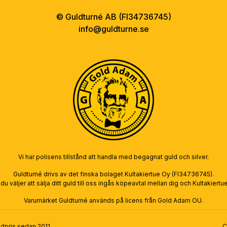
© Guldturné AB (FI
34736745
)
info@guldturne.se
Vi har polisens tillstånd att handla med begagnat guld och silver.
Guldturné drivs av det finska bolaget Kultakiertue Oy (FI34736745).
u väljer att sälja ditt guld till oss ingås köpeavtal mellan dig och Kultakiertu
Varumärket Guldturné används på licens från Gold Adam OU.
dpris sedan 2011.
C