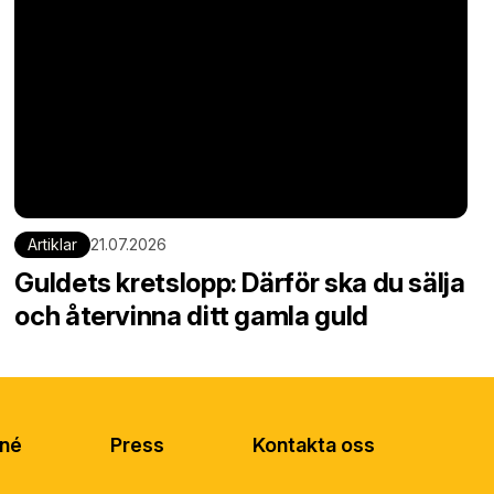
Artiklar
21.07.2026
Guldets kretslopp: Därför ska du sälja
och återvinna ditt gamla guld
né
Press
Kontakta oss